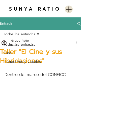
SUNYA RATIO
Entrada
Todas las entradas
Grupo Ratio
Todas las entradas
1 min de lectura
Taller "El Cine y sus
Cine
Hibridaciones"
Interactivos y visuales
Dentro del marco del CONEICC