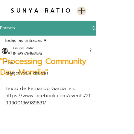
SUNYA RATIO
Entrada
Todas las entradas
Grupo Ratio
Todas las entradas
2 min de lectura
"Processing Community
Cine
Day, Morelia"
Interactivos y visuales
Texto de Fernando García, en: 
https://www.facebook.com/events/21
99300136989831/ 