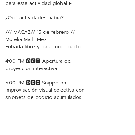
para esta actividad global ▶️
¿Qué actividades habrá?
/// MACAZ// 15 de febrero // 
Morelia Mich. Mex.
Entrada libre y para todo público.
4:00 PM 🅾️🅾️🅾️ Apertura de 
proyección interactiva
5:00 PM 🅾️🅾️🅾️ Snippeton. 
Improvisación visual colectiva con 
snippets de código acumulados
6:00 PM 🅾️🅾️🅾️ Dialogo en torno a 
las posibilidades tecnológicas en el 
arte actual. Presentación de ideas 
y proyectos en relación a la 