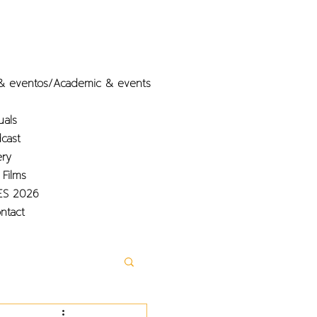
& eventos/Academic & events
uals
cast
ery
 Films
ES 2026
ntact