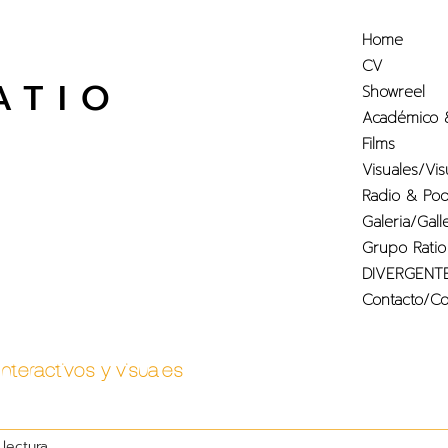
Home
CV
ATIO
Showreel
Académico 
Films
Visuales/Vis
Radio & Pod
Galeria/Gall
Grupo Ratio
DIVERGENT
Contacto/Co
Interactivos y visuales
 lectura