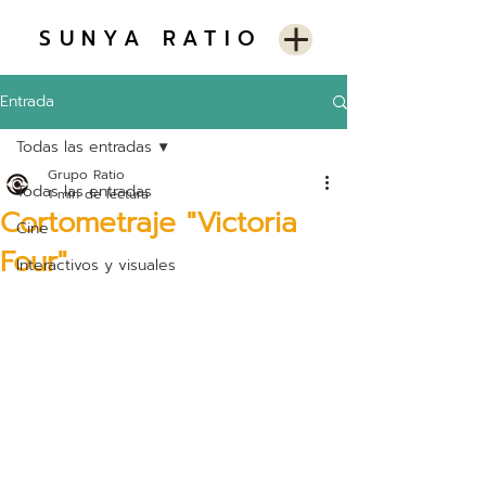
SUNYA RATIO
Entrada
Todas las entradas
Grupo Ratio
Todas las entradas
1 min de lectura
Cortometraje "Victoria
Cine
Four"
Interactivos y visuales