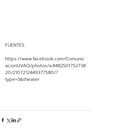
FUENTES: 
https://www.facebook.com/Comunic
acionUVAQ/photos/a.8482501752738
20/2107212449377580/?
type=3&theater 