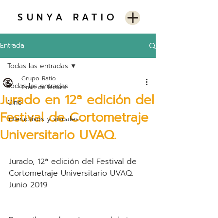
SUNYA RATIO
Entrada
Todas las entradas
Grupo Ratio
Todas las entradas
1 min de lectura
Jurado en 12ª edición del
Cine
Festival de Cortometraje
Interactivos y visuales
Universitario UVAQ.
Jurado, 12ª edición del Festival de 
Cortometraje Universitario UVAQ. 
Junio 2019